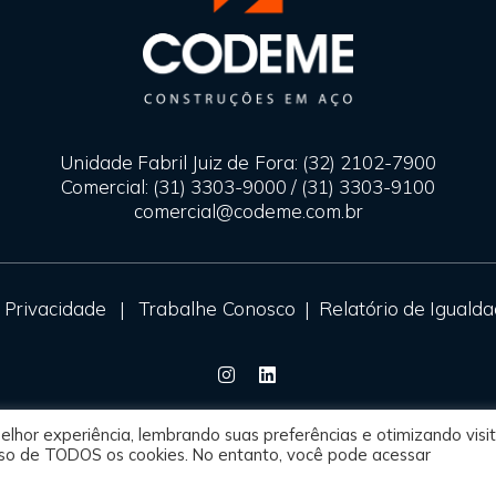
Unidade Fabril Juiz de Fora: (32) 2102-7900
Comercial: (31) 3303-9000 / (31) 3303-9100
comercial@codeme.com.br
e Privacidade
|
Trabalhe Conosco
|
Relatório de Igualda
lhor experiência, lembrando suas preferências e otimizando visi
 uso de TODOS os cookies. No entanto, você pode acessar