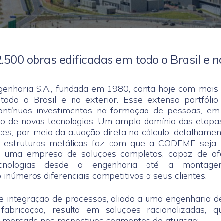
.500 obras edificadas em todo o Brasil e n
nharia S.A., fundada em 1980, conta hoje com mais 
todo o Brasil e no exterior. Esse extenso portfóli
contínuos investimentos na formação de pessoas, em
o de novas tecnologias. Um amplo domínio das etapas
ces, por meio da atuação direta no cálculo, detalhamen
estruturas metálicas faz com que a CODEME seja 
uma empresa de soluções completas, capaz de of
ecnologias desde a engenharia até a montage
inúmeros diferenciais competitivos a seus clientes.
integração de processos, aliado a uma engenharia de
 fabricação, resulta em soluções racionalizadas
ao mercado nos respectivos segmentos de atuação: