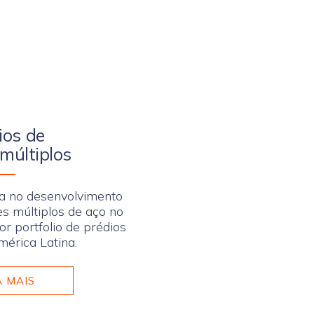
cios de
múltiplos
a no desenvolvimento
es múltiplos de aço no
or portfolio de prédios
érica Latina.
A MAIS