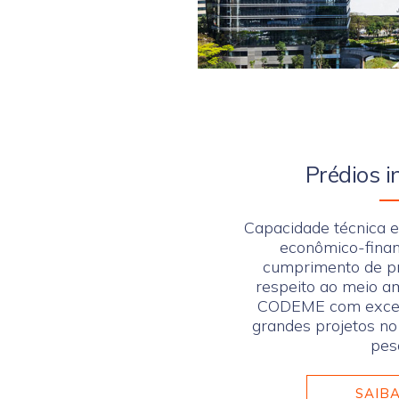
Prédios i
Capacidade técnica e
econômico-financ
cumprimento de pr
respeito ao meio am
CODEME com excelê
grandes projetos no
pes
SAIBA