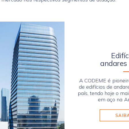
Edifí
andares 
A CODEME é pioneir
de edifícios de andar
país, tendo hoje o mai
em aço na Am
SAIB