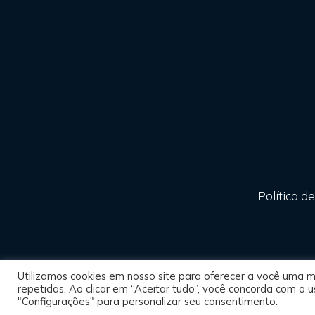
Política d
Utilizamos cookies em nosso site para oferecer a você uma me
repetidas. Ao clicar em “Aceitar tudo”, você concorda com o
"Configurações" para personalizar seu consentimento.