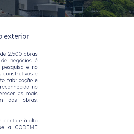
o exterior
de 2.500 obras
o de negócios é
 pesquisa e no
 construtivas e
to, fabricação e
reconhecida no
erecer as mais
m das obras,
 ponta e à alta
, que a CODEME